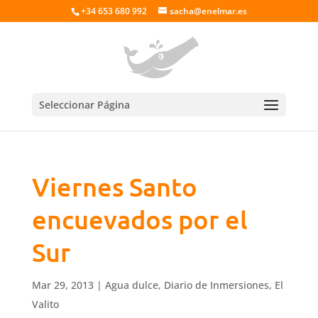
+34 653 680 992
sacha@enelmar.es
Seleccionar Página
Viernes Santo
encuevados por el
Sur
Mar 29, 2013
|
Agua dulce
,
Diario de Inmersiones
,
El
Valito