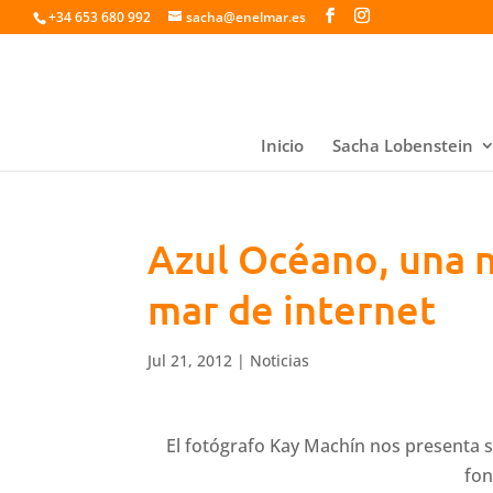
+34 653 680 992
sacha@enelmar.es
Inicio
Sacha Lobenstein
Azul Océano, una 
mar de internet
Jul 21, 2012
|
Noticias
El fotógrafo Kay Machín nos presenta 
fon