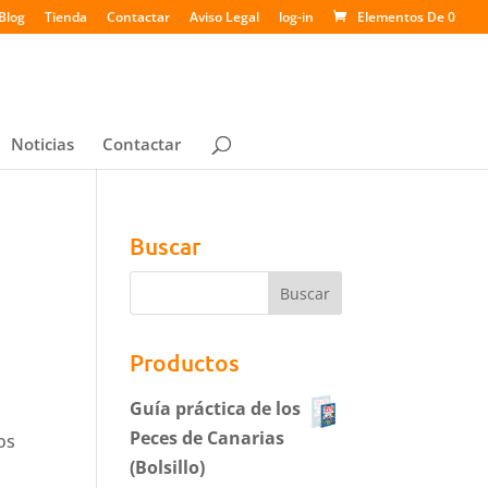
Blog
Tienda
Contactar
Aviso Legal
log-in
Elementos De 0
Noticias
Contactar
Buscar
Productos
Guía práctica de los
Peces de Canarias
os
(Bolsillo)