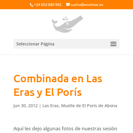
+34 653 680 992
sacha@enelmar.es
Seleccionar Página
Combinada en Las
Eras y El Porís
Jun 30, 2012
|
Las Eras
,
Muelle de El Porís de Abona
Aquí les dejo algunas fotos de nuestras sesión