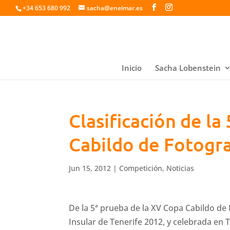
+34 653 680 992
sacha@enelmar.es
Inicio
Sacha Lobenstein
Clasificación de la
Cabildo de Fotogra
Jun 15, 2012
|
Competición
,
Noticias
De la 5ª prueba de la XV Copa Cabildo d
Insular de Tenerife 2012, y celebrada en T