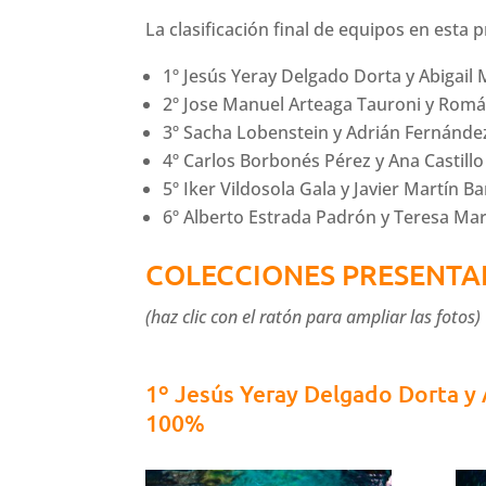
La clasificación final de equipos en esta p
1º Jesús Yeray Delgado Dorta y Abigai
2º Jose Manuel Arteaga Tauroni y Romá
3º Sacha Lobenstein y Adrián Fernánde
4º Carlos Borbonés Pérez y Ana Castil
5º Iker Vildosola Gala y Javier Martín 
6º Alberto Estrada Padrón y Teresa Mart
COLECCIONES PRESENTA
(haz clic con el ratón para ampliar las fotos)
1º Jesús Yeray Delgado Dorta y 
100%