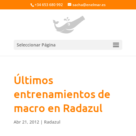
+34 653 680 992
sacha@enelmar.es
Seleccionar Página
Últimos
entrenamientos de
macro en Radazul
Abr 21, 2012
|
Radazul