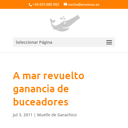
+34 653 680 992
sacha@enelmar.es
Seleccionar Página
A mar revuelto
ganancia de
buceadores
Jul 3, 2011
|
Muelle de Garachico