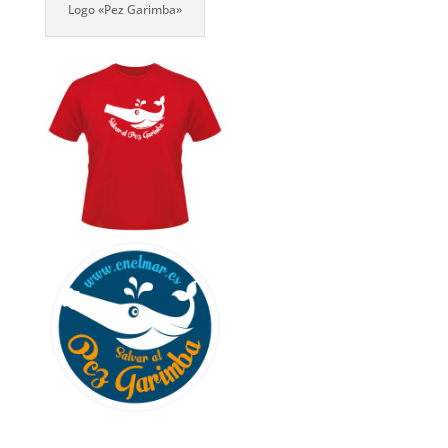
Logo «Pez Garimba»