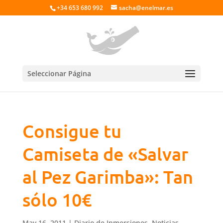
+34 653 680 992
sacha@enelmar.es
Seleccionar Página
Consigue tu
Camiseta de «Salvar
al Pez Garimba»: Tan
sólo 10€
May 16, 2011
|
Diario de Inmersiones
,
Noticias