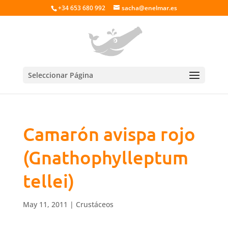
+34 653 680 992
sacha@enelmar.es
Seleccionar Página
Camarón avispa rojo
(Gnathophylleptum
tellei)
May 11, 2011
|
Crustáceos