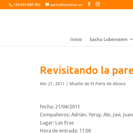
+34 653 680 992
sacha@enelmar.es
Inicio
Sacha Lobenstein
Revisitando la pare
Abr 21, 2011
|
Muelle de El Porís de Abona
Fecha: 21/04/2011
Compañeros: Adrián, Yeray, Abi, Javi, Jua
Lugar: Las Eras
Hora de entrada: 11:00