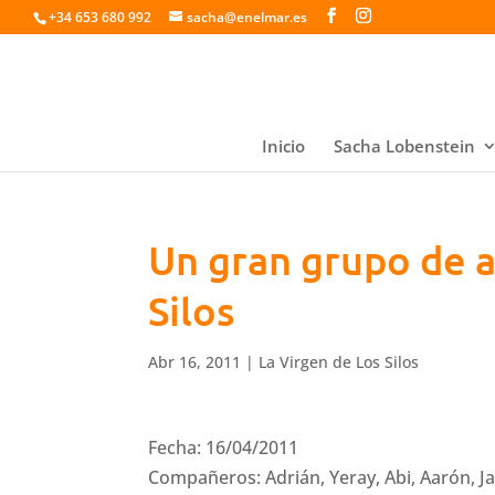
+34 653 680 992
sacha@enelmar.es
Inicio
Sacha Lobenstein
Un gran grupo de a
Silos
Abr 16, 2011
|
La Virgen de Los Silos
Fecha: 16/04/2011
Compañeros: Adrián, Yeray, Abi, Aarón, Jav