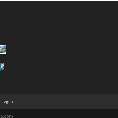
log-in
a.com