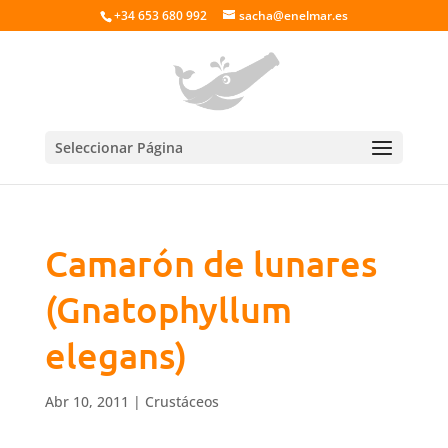
+34 653 680 992
sacha@enelmar.es
Seleccionar Página
Camarón de lunares
(Gnatophyllum
elegans)
Abr 10, 2011
|
Crustáceos