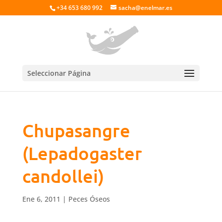
+34 653 680 992
sacha@enelmar.es
Seleccionar Página
Chupasangre
(Lepadogaster
candollei)
Ene 6, 2011
|
Peces Óseos