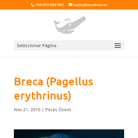
+34 653 680 992
sacha@enelmar.es
Seleccionar Página
Breca (Pagellus
erythrinus)
Nov 21, 2010
|
Peces Óseos