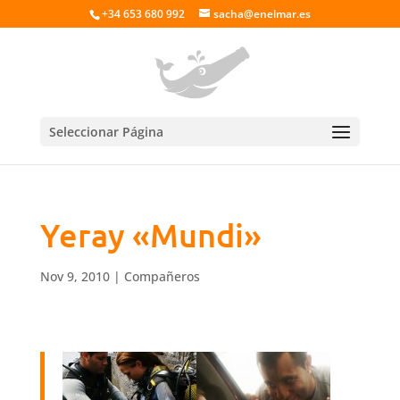
+34 653 680 992
sacha@enelmar.es
Seleccionar Página
Yeray «Mundi»
Nov 9, 2010
|
Compañeros