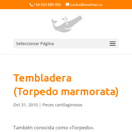
+34 653 680 992
sacha@enelmar.es
Seleccionar Página
Tembladera
(Torpedo marmorata)
Oct 31, 2010
|
Peces cartilaginosos
También conocida como «Torpedo».