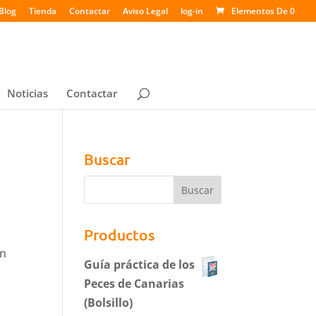
Blog
Tienda
Contactar
Aviso Legal
log-in
Elementos De 0
Noticias
Contactar
Buscar
Productos
en
Guía práctica de los
Peces de Canarias
(Bolsillo)