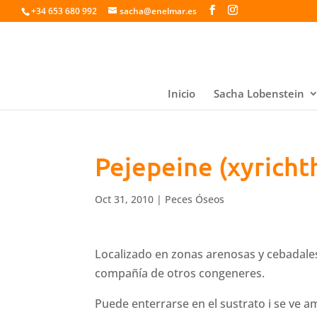
+34 653 680 992
sacha@enelmar.es
Inicio
Sacha Lobenstein
Pejepeine (xyricht
Oct 31, 2010
|
Peces Óseos
Localizado en zonas arenosas y cebadales
compañía de otros congeneres.
Puede enterrarse en el sustrato i se ve 