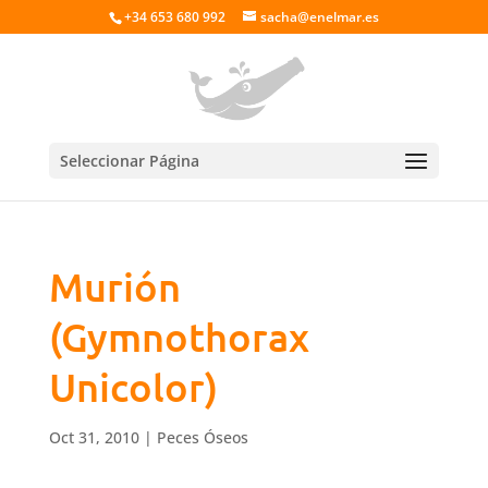
+34 653 680 992
sacha@enelmar.es
Seleccionar Página
Murión
(Gymnothorax
Unicolor)
Oct 31, 2010
|
Peces Óseos