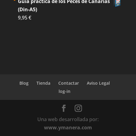
Guía práctica de los Peces de Canarias
(Din-A5)
9,95
€
Blog
Tienda
Contactar
Aviso Legal
log-in
Una web desarrollada por:
www.ymanera.com