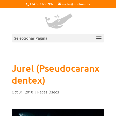
+34 653 680 992
sacha@enelmar.es
Seleccionar Página
Jurel (Pseudocaranx
dentex)
Oct 31, 2010
|
Peces Óseos