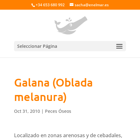
+34 653 680 992
sacha@enelmar.es
Seleccionar Página
Galana (Oblada
melanura)
Oct 31, 2010
|
Peces Óseos
Localizado en zonas arenosas y de cebadales,