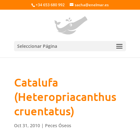
+34 653 680 992
sacha@enelmar.es
Seleccionar Página
Catalufa
(Heteropriacanthus
cruentatus)
Oct 31, 2010
|
Peces Óseos