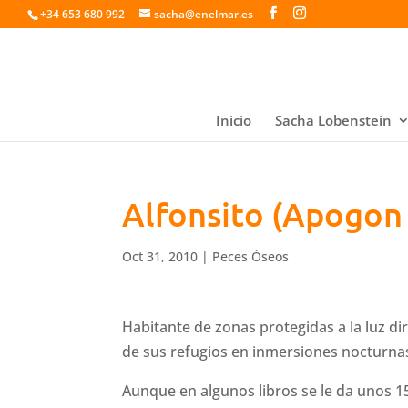
+34 653 680 992
sacha@enelmar.es
Inicio
Sacha Lobenstein
Alfonsito (Apogon
Oct 31, 2010
|
Peces Óseos
Habitante de zonas protegidas a la luz di
de sus refugios en inmersiones nocturna
Aunque en algunos libros se le da unos 15