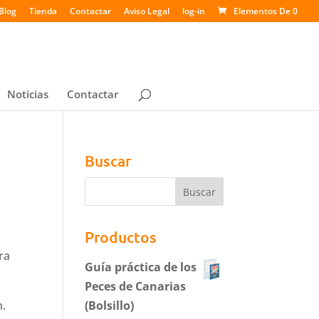
Blog
Tienda
Contactar
Aviso Legal
log-in
Elementos De 0
Noticias
Contactar
Buscar
Productos
ra
Guía práctica de los
Peces de Canarias
m.
(Bolsillo)