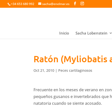
+34 653 680 992
sacha@enelmar.es
Inicio
Sacha Lobenstein
Ratón (Myliobatis 
Oct 21, 2010
|
Peces cartilaginosos
Frecuente en los meses de verano en zo
pequeños gusanos e invertebrados que ha
natatoria cuando se siente acosado.