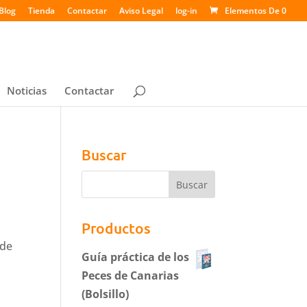
Blog
Tienda
Contactar
Aviso Legal
log-in
Elementos De 0
Noticias
Contactar
Buscar
Productos
 de
Guía práctica de los
Peces de Canarias
(Bolsillo)