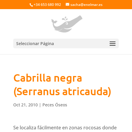
+34 653 680 992
sacha@enelmar.es
Seleccionar Página
Cabrilla negra
(Serranus atricauda)
Oct 21, 2010
|
Peces Óseos
Se localiza fácilmente en zonas rocosas donde